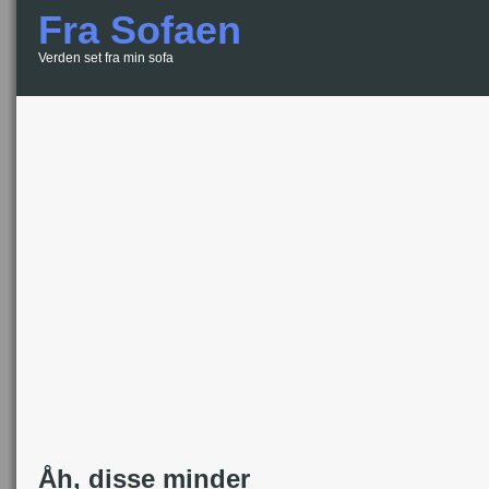
Fra Sofaen
Verden set fra min sofa
Åh, disse minder