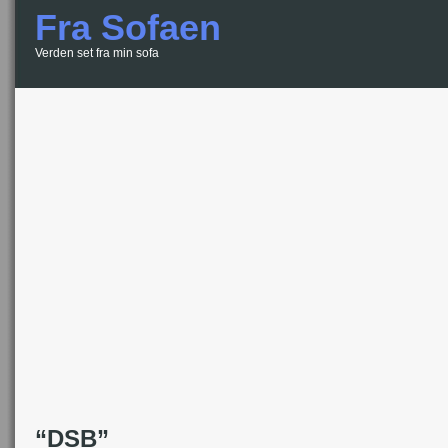
Fra Sofaen
Verden set fra min sofa
“DSB”