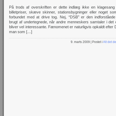
På trods af overskriften er dette indlæg ikke en klagesang o
billetpriser, skæve skinner, stationsbygninger eller noget so
forbundet med at drive tog. Nej, “DSB” er den indforståe
brugt af undertegnede, når andre menneskers samtaler i det o
bliver vel interessante. Fænomenet er naturligvis opkaldt efter
man som […]
9. marts 2009
| Postet i
Alt det de