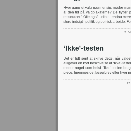
Hver gang et valg nærmer sig, møder man d
al den tid på valgplakaterne? De flytter j
ressourcer.” Ofte også udtalt i endnu mere
store indsigt i politik og politisk arbejde. Fo
2. f
‘Ikke’-testen
Det er lidt sent at skrive dette, når valg
alligevel en kort beskrivelse af ‘Ikke’-teste
mener noget som helst. ‘Ikke’-testen brug
pjece, hjemmeside, læserbrev eller hvor 
17