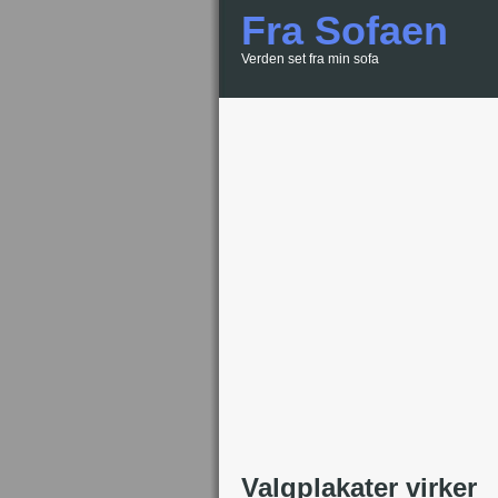
Fra Sofaen
Verden set fra min sofa
Valgplakater virker