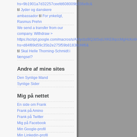
hs=9b1901a7d32257ceefd608009b336e8c&
til
Jyder og danskere
ambassador
til
For ynkeligt,
Rasmus Prehn
We send a transfer from our
company. Withdrаw >
https://script.google.com/macros/s/AKfycbzBQJdSxjUXKE8qccMgH
hs=d84f89d59c35b2e275f59b81838cf4f6&
til
Skal Helle Thorning-Schmidt i
fængsel?
Andre af mine sites
Den Synlige Mand
Synlige Sider
Mig på nettet
En side om Frank
Frank på Amino
Frank på Twitter
Mig på Facebook
Min Google-profil
Min Linkedin-profil