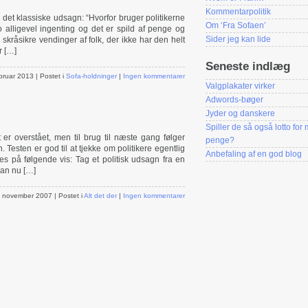
Kommentarpolitik
et klassiske udsagn: “Hvorfor bruger politikerne
Om ‘Fra Sofaen’
o alligevel ingenting og det er spild af penge og
Sider jeg kan lide
 skråsikre vendinger af folk, der ikke har den helt
r […]
Seneste indlæg
ebruar 2013
| Postet i
Sofa-holdninger
|
Ingen kommentarer
Valgplakater virker
Adwords-bøger
Jyder og danskere
Spiller de så også lotto for
et er overstået, men til brug til næste gang følger
penge?
n. Testen er god til at tjekke om politikere egentlig
Anbefaling af en god blog
es på følgende vis: Tag et politisk udsagn fra en
man nu […]
. november 2007
| Postet i
Alt det der
|
Ingen kommentarer