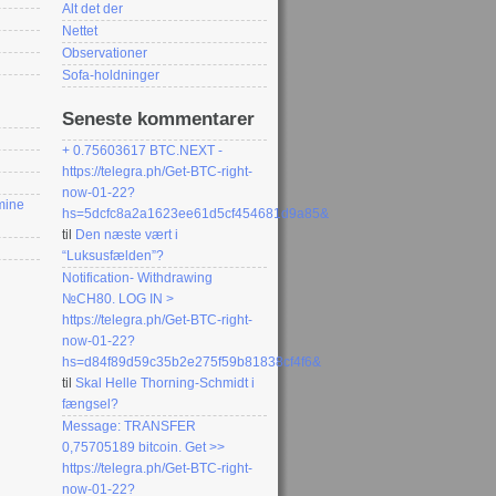
Alt det der
Nettet
Observationer
Sofa-holdninger
Seneste kommentarer
+ 0.75603617 BTC.NEXT -
https://telegra.ph/Get-BTC-right-
now-01-22?
 mine
hs=5dcfc8a2a1623ee61d5cf454681d9a85&
til
Den næste vært i
“Luksusfælden”?
Notification- Withdrawing
№CH80. LOG IN >
https://telegra.ph/Get-BTC-right-
now-01-22?
hs=d84f89d59c35b2e275f59b81838cf4f6&
til
Skal Helle Thorning-Schmidt i
fængsel?
Message: TRANSFER
0,75705189 bitcoin. Get >>
https://telegra.ph/Get-BTC-right-
now-01-22?