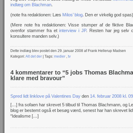
indlæg om Blachman
.
(note fra redaktionen: Læs
Milos’ blog
. Den er virkelig god spas
(Mere note fra redaktionen: Visse stumper af de fiktive Bla
ovenfor stammer fra et
interview i JP
. Resten har jeg selv d
konsultere manden selv.)
Dette indlæg blev postet den 29. januar 2008 af Frank Hellerup Madsen
Kategori:
Alt det der
| Tags:
medier
,
tv
4 kommentarer to “5 jobs Thomas Blachm
klare med bravour”
Spred lidt linklove på Valentines Day
den
14. februar 2008 kl. 0
[…] fra sofaen har skrevet 5 tilbud til Thomas Blachmann, og Le
blog er bestemt også et besøg værd, senest har han skrevet li
“Idealisme […]