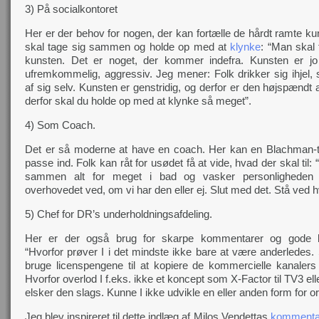
3) På socialkontoret
Her er der behov for nogen, der kan fortælle de hårdt ramte ku
skal tage sig sammen og holde op med at
klynke
: “Man skal 
kunsten. Det er noget, der kommer indefra. Kunsten er j
ufremkommelig, aggressiv. Jeg mener: Folk drikker sig ihjel,
af sig selv. Kunsten er genstridig, og derfor er den højspændt
derfor skal du holde op med at klynke så meget”.
4) Som Coach.
Det er så moderne at have en coach. Her kan en Blachman-t
passe ind. Folk kan råt for usødet få at vide, hvad der skal til: 
sammen alt for meget i bad og vasker personligheden 
overhovedet ved, om vi har den eller ej. Slut med det. Stå ved 
5) Chef for DR’s underholdningsafdeling.
Her er der også brug for skarpe kommentarer og gode be
“Hvorfor prøver I i det mindste ikke bare at være anderledes. 
bruge licenspengene til at kopiere de kommercielle kanaler
Hvorfor overlod I f.eks. ikke et koncept som X-Factor til TV3 ell
elsker den slags. Kunne I ikke udvikle en eller anden form for ori
Jeg blev inspireret til dette indlæg af Milos Vendettas
komment