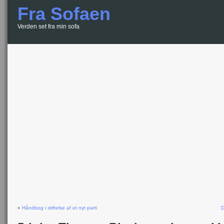
Fra Sofaen
Verden set fra min sofa
«
Håndbog i stiftelse af et nyt parti
D