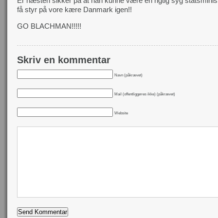
Er næsten sikker på at han kunne være en rigtig syg statsminist
få styr på vore kære Danmark igen!!
GO BLACHMAN!!!!!
Skriv en kommentar
Navn (påkrævet)
Mail (offentliggøres ikke) (påkrævet)
Website