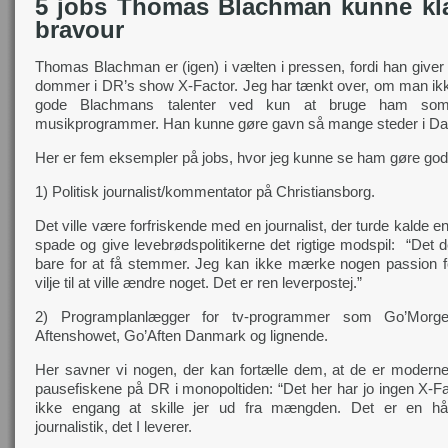
5 jobs Thomas Blachman kunne kl
bravour
Thomas Blachman er (igen) i vælten i pressen, fordi han give
dommer i DR’s show X-Factor. Jeg har tænkt over, om man ikk
gode Blachmans talenter ved kun at bruge ham so
musikprogrammer. Han kunne gøre gavn så mange steder i D
Her er fem eksempler på jobs, hvor jeg kunne se ham gøre god
1) Politisk journalist/kommentator på Christiansborg.
Det ville være forfriskende med en journalist, der turde kalde e
spade og give levebrødspolitikerne det rigtige modspil: “Det d
bare for at få stemmer. Jeg kan ikke mærke nogen passion for 
vilje til at ville ændre noget. Det er ren leverpostej.”
2) Programplanlægger for tv-programmer som Go’Morg
Aftenshowet, Go’Aften Danmark og lignende.
Her savner vi nogen, der kan fortælle dem, at de er moderne
pausefiskene på DR i monopoltiden: “Det her har jo ingen X-Fa
ikke engang at skille jer ud fra mængden. Det er en hå
journalistik, det I leverer.