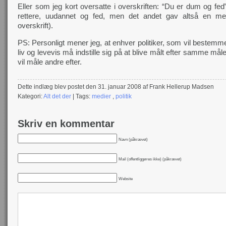
Eller som jeg kort oversatte i overskriften: “Du er dum og fe
rettere, uudannet og fed, men det andet gav altså en m
overskrift).
PS: Personligt mener jeg, at enhver politiker, som vil bestem
liv og levevis må indstille sig på at blive målt efter samme må
vil måle andre efter.
Dette indlæg blev postet den 31. januar 2008 af Frank Hellerup Madsen
Kategori:
Alt det der
| Tags:
medier
,
politik
Skriv en kommentar
Navn (påkrævet)
Mail (offentliggøres ikke) (påkrævet)
Website