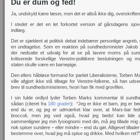
Du er dum og fed!
Ja, undskyld kære læser, men det er altså ikke dig, overskriften 
I stedet er det en let forkortet version af gårsdagens sjove
indlæg.
Det er sjældent at politisk debat indebærer personlige angreb,
en undtagelse. Som en reaktion på sundhedsminister Jakob 
der nedsatte et udvalg for at se på lavere moms på sund
kritiserede forskellige Venstre-politikere beslutningen og m
staten skulle være en barnepige.
Den ellers håbløse formand for partiet Liberalisterne, Torben 
ville afgjort ikke stå tilbage for Venstre-folkene, så han uds
brev til sundhedsministeren, hvori han fik med grovfilen.
I sin fulde ordlyd lyder Torben Marks kommentar til sundh
sådan (citeret fra
180 grader
): “Jeg er ikke et barn, jeg er b
end du er, og jeg er udmærket klar over, at Mars-bar fe
broccoli, men jeg ved også, hvad jeg bedst kan lide 
sammenligner jeg min fysiognomi med din, må jeg tillade mig a
nok spiser sundere – eller mindre – end du gør. Alligevel tillader 
bestemme over, hvad jeg må spise og drikke. Med hvilken ret?