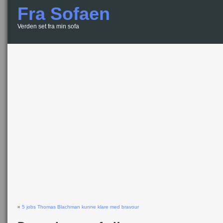
Fra Sofaen
Verden set fra min sofa
«
5 jobs Thomas Blachman kunne klare med bravour