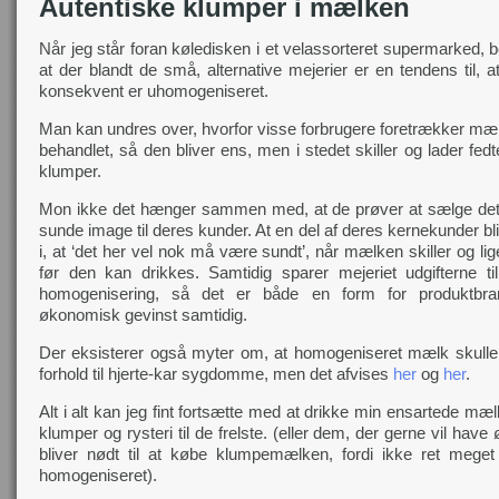
Autentiske klumper i mælken
Når jeg står foran køledisken i et velassorteret supermarked,
at der blandt de små, alternative mejerier er en tendens til,
konsekvent er uhomogeniseret.
Man kan undres over, hvorfor visse forbrugere foretrækker mæl
behandlet, så den bliver ens, men i stedet skiller og lader fedt
klumper.
Mon ikke det hænger sammen med, at de prøver at sælge det 
sunde image til deres kunder. At en del af deres kernekunder bl
i, at ‘det her vel nok må være sundt’, når mælken skiller og lig
før den kan drikkes. Samtidig sparer mejeriet udgifterne til
homogenisering, så det er både en form for produktbr
økonomisk gevinst samtidig.
Der eksisterer også myter om, at homogeniseret mælk skulle v
forhold til hjerte-kar sygdomme, men det afvises
her
og
her
.
Alt i alt kan jeg fint fortsætte med at drikke min ensartede mæ
klumper og rysteri til de frelste. (eller dem, der gerne vil hav
bliver nødt til at købe klumpemælken, fordi ikke ret meg
homogeniseret).