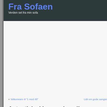
Fra Sofaen
Verden set fra min sofa
«
Velkommen til “1 mod 49”
Lidt om gode sangtek