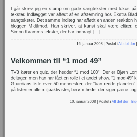
I går skrev jeg en stump om gode sangtekster med fokus på
tekster. Indlægget var affødt af en afstemning hos Ekstra Bla
sangtekster. Det samme indlæg har affødt en anden reaktion h
bloggen MidtImod. Han skriver, at kunst skal være elitær,
Simon Kvamms tekster, der har indbragt […]
16. januar 2008
| Postet i
Alt det der
Velkommen til “1 mod 49”
TV3 kører en quiz, der hedder “1 mod 100”. Der er Bjørn Lo
deltager, men han har fået en rolle i et andet show. “1 mod 49”
Guardians liste over 50 mennesker, der “kan redde planeten”
på listen er alle miljøaktivister, berømtheder der siger pæne tin
10. januar 2008
| Postet i
Alt det der
|
Ing