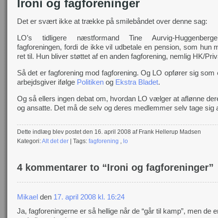
Ironi og fagforeninger
Det er svært ikke at trække på smilebåndet over denne sag:
LO’s tidligere næstformand Tine Aurvig-Huggenberg
fagforeningen, fordi de ikke vil udbetale en pension, som hun
ret til. Hun bliver støttet af en anden fagforening, nemlig HK/Priv
Så det er fagforening mod fagforening. Og LO opfører sig som
arbejdsgiver ifølge
Politiken
og
Ekstra Bladet
.
Og så ellers ingen debat om, hvordan LO vælger at aflønne der
og ansatte. Det må de selv og deres medlemmer selv tage sig a
Dette indlæg blev postet den 16. april 2008 af Frank Hellerup Madsen
Kategori:
Alt det der
| Tags:
fagforening
,
lo
4 kommentarer to “Ironi og fagforeninger”
Mikael
den
17. april 2008 kl. 16:24
Ja, fagforeningerne er så hellige når de “går til kamp”, men de e