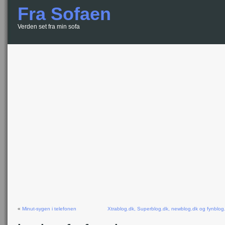
Fra Sofaen
Verden set fra min sofa
«
Minut-sygen i telefonen
Xtrablog.dk, Superblog.dk, newblog.dk og fynblog.