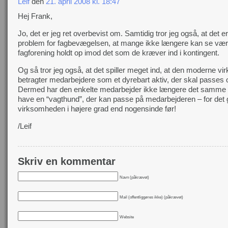
Leif
den
21. april 2008 kl. 18:47
Hej Frank,
Jo, det er jeg ret overbevist om. Samtidig tror jeg også, at det er
problem for fagbevægelsen, at mange ikke længere kan se væ
fagforening holdt op imod det som de kræver ind i kontingent.
Og så tror jeg også, at det spiller meget ind, at den moderne v
betragter medarbejdere som et dyrebart aktiv, der skal passes o
Dermed har den enkelte medarbejder ikke længere det samme b
have en “vagthund”, der kan passe på medarbejderen – for det 
virksomheden i højere grad end nogensinde før!
/Leif
Skriv en kommentar
Navn (påkrævet)
Mail (offentliggøres ikke) (påkrævet)
Website